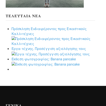
ΤΕΛΕΥΤΑΊΑ ΝΈΑ
Πρόσκληση Ενδιαφέροντος προς Εικαστικούς
Καλλιτέχνες
Έργα τέχνης. Προσέγγιση αξιολόγησης τους
Έκθεση φωτογραφίας: Banana pancake
ΓΕΝΙΚΆ