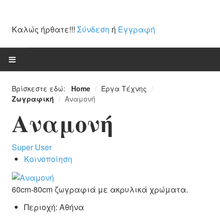
Καλώς ήρθατε!!!
Σύνδεση
ή
Εγγραφή
ΑΡΧΙΚΉ
Βρίσκεστε εδώ:
Home
/
Έργα Τέχνης
/
Ζωγραφική
/
Αναμονή
ΈΡΓΑ ΤΈΧΝΗΣ
Αναμονή
Ζωγραφική
Super User
Γλυπτά / Ξυλόγλυπτα
Κοινοποίηση
Χαρακτική
60cm-80cm ζωγραφιά με ακρυλικά χρώματα.
Αγιογραφίες
Περιοχή:
Αθήνα
Κεραμική