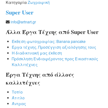
Κατηγορία
Ζωγραφική
ΚΑΛΛΙΤΈΧΝΕΣ
Super User
ΚΑΤΑΧΏΡΗΣΗ
info@artnart.gr
ΚΟΙΝΌΤΗΤΑ
Άλλα Έργα Τέχνης από Super User
Έκθεση φωτογραφίας: Banana pancake
ΕΠΙΚΟΙΝΩΝΊΑ
Έργα τέχνης. Προσέγγιση αξιολόγησης τους
Η διαδικτυακή μας έκθεση
Πρόσκληση Ενδιαφέροντος προς Εικαστικούς
Καλλιτέχνες
Έργα Τέχνης από άλλους
καλλιτέχνες
Τοπίο
Άτιτλο
Άντρας