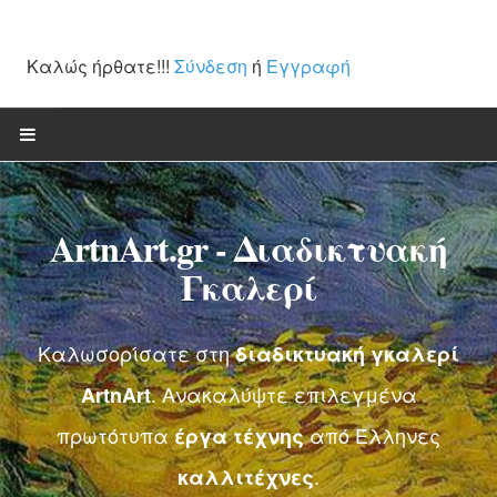
Καλώς ήρθατε!!!
Σύνδεση
ή
Εγγραφή
ΑΡΧΙΚΉ
ArtnArt.gr - Διαδικτυακή
ΈΡΓΑ ΤΈΧΝΗΣ
Γκαλερί
Ζωγραφική
Γλυπτά / Ξυλόγλυπτα
Καλωσορίσατε στη
διαδικτυακή γκαλερί
Χαρακτική
. Ανακαλύψτε επιλεγμένα
ArtnArt
Αγιογραφίες
πρωτότυπα
από Έλληνες
έργα τέχνης
.
καλλιτέχνες
Κεραμική