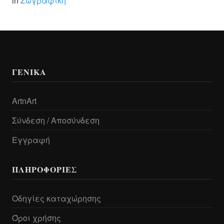
in
Ζωγραφική
ΓΕΝΙΚΆ
ArtnArt
Σύνδεση / Αποσύνδεση
Εγγραφή
ΠΛΗΡΟΦΟΡΊΕΣ
Οδηγίες καταχώρησης
Όροι χρήσης